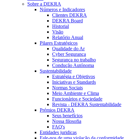
Sobre a DEKRA
Números e Indicadores
Clientes DEKRA
DEKRA Board
Historial
Visão
Relatório Anual
Pilares Estratégicos
Qualidade do Ar
Cyber Segurança
Segurança no trabalho
Condução Autónoma
Sustentabilidade
Estratégia e Objetivos
Iniciativas e Standards
Normas Sociais
Meio Ambiente e Clima
Funcionários e Sociedade
Revista - DEKRA Sustentabilidade
Prémios DEKRA
Seus benefícios
Nossa filosofia
FAQ's
Entidades juridicas
Fale-nos de uma violação da conformidade