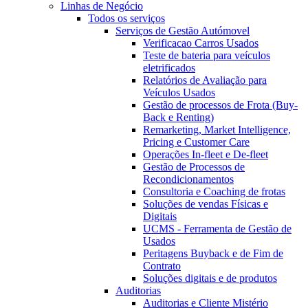
Linhas de Negócio
Todos os serviços
Serviços de Gestão Autómovel
Verificacao Carros Usados
Teste de bateria para veículos
eletrificados
Relatórios de Avaliação para
Veículos Usados
Gestão de processos de Frota (Buy-
Back e Renting)
Remarketing, Market Intelligence,
Pricing e Customer Care
Operações In-fleet e De-fleet
Gestão de Processos de
Recondicionamentos
Consultoria e Coaching de frotas
Soluções de vendas Físicas e
Digitais
UCMS - Ferramenta de Gestão de
Usados
Peritagens Buyback e de Fim de
Contrato
Soluções digitais e de produtos
Auditorias
Auditorias e Cliente Mistério