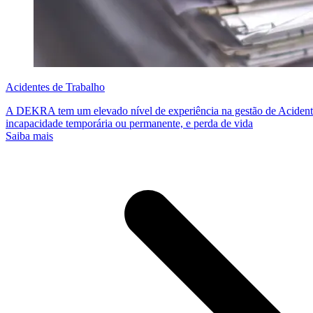
Acidentes de Trabalho
A DEKRA tem um elevado nível de experiência na gestão de Acidentes
incapacidade temporária ou permanente, e perda de vida
Saiba mais