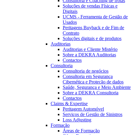
Consultoria e Coaching de frotas
Soluções de vendas Físicas e
Digitais
UCMS - Ferramenta de Gestão de
Usados
Peritagens Buyback e de Fim de
Contrato
Soluções digitais e de produtos
Auditorias
Auditorias e Cliente Mistério
Sobre a DEKRA Auditorias
Contactos
Consultoria
Consultoria de negócios
Consultoria em Segurança
Cibernética e Proteção de dados
Saúde, Segurança e Meio Ambiente
Sobre a DEKRA Consultoria
Contactos
Claims & Expertise
Peritagem Automóvel
Serviços de Gestão de Sinistros
Loss Adjusting
Formação
Áreas de Formação