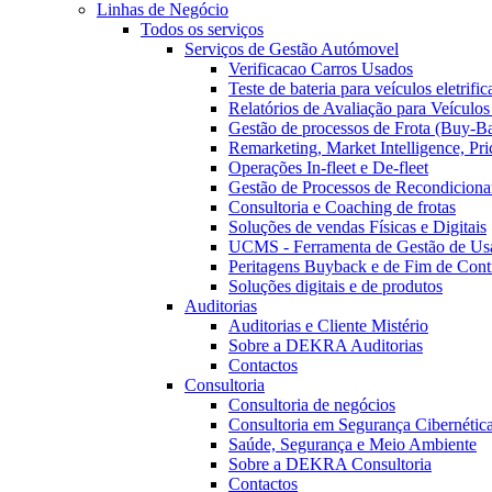
Linhas de Negócio
Todos os serviços
Serviços de Gestão Autómovel
Verificacao Carros Usados
Teste de bateria para veículos eletrifi
Relatórios de Avaliação para Veículo
Gestão de processos de Frota (Buy-B
Remarketing, Market Intelligence, Pr
Operações In-fleet e De-fleet
Gestão de Processos de Recondicion
Consultoria e Coaching de frotas
Soluções de vendas Físicas e Digitais
UCMS - Ferramenta de Gestão de Us
Peritagens Buyback e de Fim de Cont
Soluções digitais e de produtos
Auditorias
Auditorias e Cliente Mistério
Sobre a DEKRA Auditorias
Contactos
Consultoria
Consultoria de negócios
Consultoria em Segurança Cibernética
Saúde, Segurança e Meio Ambiente
Sobre a DEKRA Consultoria
Contactos