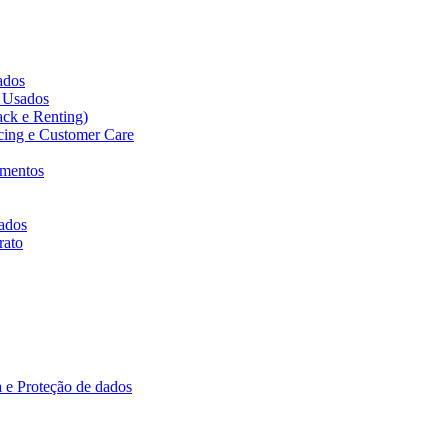
cados
s Usados
ack e Renting)
icing e Customer Care
amentos
ados
rato
 e Proteção de dados