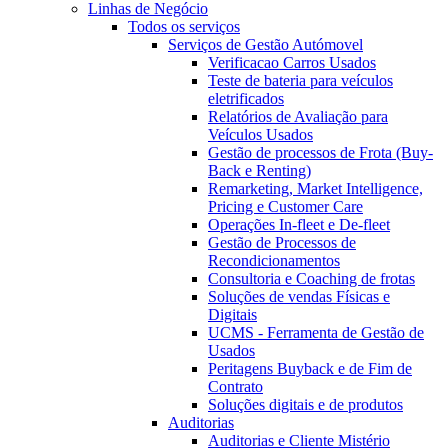
Linhas de Negócio
Todos os serviços
Serviços de Gestão Autómovel
Verificacao Carros Usados
Teste de bateria para veículos
eletrificados
Relatórios de Avaliação para
Veículos Usados
Gestão de processos de Frota (Buy-
Back e Renting)
Remarketing, Market Intelligence,
Pricing e Customer Care
Operações In-fleet e De-fleet
Gestão de Processos de
Recondicionamentos
Consultoria e Coaching de frotas
Soluções de vendas Físicas e
Digitais
UCMS - Ferramenta de Gestão de
Usados
Peritagens Buyback e de Fim de
Contrato
Soluções digitais e de produtos
Auditorias
Auditorias e Cliente Mistério