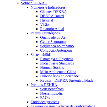
Sobre a DEKRA
Números e Indicadores
Clientes DEKRA
DEKRA Board
Historial
Visão
Relatório Anual
Pilares Estratégicos
Qualidade do Ar
Cyber Segurança
Segurança no trabalho
Condução Autónoma
Sustentabilidade
Estratégia e Objetivos
Iniciativas e Standards
Normas Sociais
Meio Ambiente e Clima
Funcionários e Sociedade
Revista - DEKRA Sustentabilidade
Prémios DEKRA
Seus benefícios
Nossa filosofia
FAQ's
Entidades juridicas
Fale-nos de uma violação da conformidade