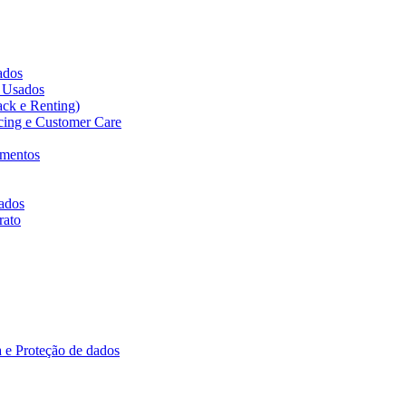
cados
s Usados
ack e Renting)
icing e Customer Care
amentos
ados
rato
 e Proteção de dados