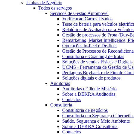
Linhas de Negócio
Todos os serviços
Serviços de Gestão Autómovel
Verificacao Carros Usados
Teste de bateria para veículos eletrifi
Relatórios de Avaliação para Veículo
Gestão de processos de Frota (Buy-B
Remarketing, Market Intelligence, Pr
Operações In-fleet e De-fleet
Gestão de Processos de Recondicion
Consultoria e Coaching de frotas
Soluções de vendas Físicas e Digitais
UCMS - Ferramenta de Gestão de Us
Peritagens Buyback e de Fim de Cont
Soluções digitais e de produtos
Auditorias
Auditorias e Cliente Mistério
Sobre a DEKRA Auditorias
Contactos
Consultoria
Consultoria de negócios
Consultoria em Segurança Cibernética
Saúde, Segurança e Meio Ambiente
Sobre a DEKRA Consultoria
Contactos