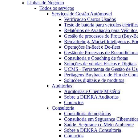
Linhas de Negócio
Todos os serviços
Serviços de Gestão Autómovel
Verificacao Carros Usados
Teste de bateria para veículos eletrifi
Relatórios de Avaliação para Veículo
Gestão de processos de Frota (Buy-B
Remarketing, Market Intelligence, Pr
Operações In-fleet e De-fleet
Gestão de Processos de Recondicion
Consultoria e Coaching de frotas
Soluções de vendas Físicas e Digitais
UCMS - Ferramenta de Gestão de Us
Peritagens Buyback e de Fim de Cont
Soluções digitais e de produtos
Auditorias
Auditorias e Cliente Mistério
Sobre a DEKRA Auditorias
Contactos
Consultoria
Consultoria de negócios
Consultoria em Segurança Cibernética
Saúde, Segurança e Meio Ambiente
Sobre a DEKRA Consultoria
Contactos