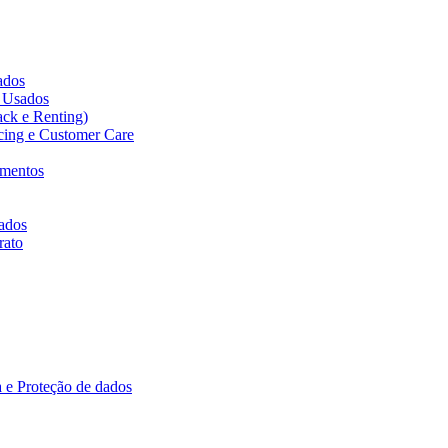
cados
s Usados
ack e Renting)
icing e Customer Care
amentos
ados
rato
 e Proteção de dados