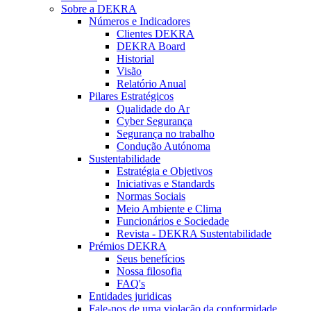
Sobre a DEKRA
Números e Indicadores
Clientes DEKRA
DEKRA Board
Historial
Visão
Relatório Anual
Pilares Estratégicos
Qualidade do Ar
Cyber Segurança
Segurança no trabalho
Condução Autónoma
Sustentabilidade
Estratégia e Objetivos
Iniciativas e Standards
Normas Sociais
Meio Ambiente e Clima
Funcionários e Sociedade
Revista - DEKRA Sustentabilidade
Prémios DEKRA
Seus benefícios
Nossa filosofia
FAQ's
Entidades juridicas
Fale-nos de uma violação da conformidade