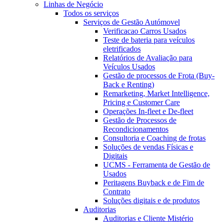
Linhas de Negócio
Todos os serviços
Serviços de Gestão Autómovel
Verificacao Carros Usados
Teste de bateria para veículos
eletrificados
Relatórios de Avaliação para
Veículos Usados
Gestão de processos de Frota (Buy-
Back e Renting)
Remarketing, Market Intelligence,
Pricing e Customer Care
Operações In-fleet e De-fleet
Gestão de Processos de
Recondicionamentos
Consultoria e Coaching de frotas
Soluções de vendas Físicas e
Digitais
UCMS - Ferramenta de Gestão de
Usados
Peritagens Buyback e de Fim de
Contrato
Soluções digitais e de produtos
Auditorias
Auditorias e Cliente Mistério