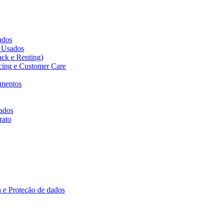
cados
s Usados
ack e Renting)
icing e Customer Care
amentos
ados
rato
 e Proteção de dados