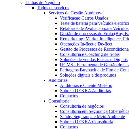
Linhas de Negócio
Todos os serviços
Serviços de Gestão Autómovel
Verificacao Carros Usados
Teste de bateria para veículos eletrifi
Relatórios de Avaliação para Veículo
Gestão de processos de Frota (Buy-B
Remarketing, Market Intelligence, Pr
Operações In-fleet e De-fleet
Gestão de Processos de Recondicion
Consultoria e Coaching de frotas
Soluções de vendas Físicas e Digitais
UCMS - Ferramenta de Gestão de Us
Peritagens Buyback e de Fim de Cont
Soluções digitais e de produtos
Auditorias
Auditorias e Cliente Mistério
Sobre a DEKRA Auditorias
Contactos
Consultoria
Consultoria de negócios
Consultoria em Segurança Cibernética
Saúde, Segurança e Meio Ambiente
Sobre a DEKRA Consultoria
Contactos