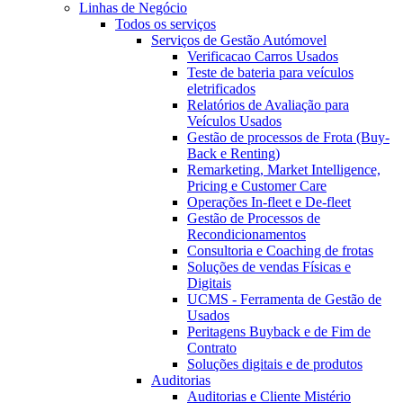
Linhas de Negócio
Todos os serviços
Serviços de Gestão Autómovel
Verificacao Carros Usados
Teste de bateria para veículos
eletrificados
Relatórios de Avaliação para
Veículos Usados
Gestão de processos de Frota (Buy-
Back e Renting)
Remarketing, Market Intelligence,
Pricing e Customer Care
Operações In-fleet e De-fleet
Gestão de Processos de
Recondicionamentos
Consultoria e Coaching de frotas
Soluções de vendas Físicas e
Digitais
UCMS - Ferramenta de Gestão de
Usados
Peritagens Buyback e de Fim de
Contrato
Soluções digitais e de produtos
Auditorias
Auditorias e Cliente Mistério