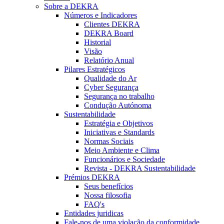
Sobre a DEKRA
Números e Indicadores
Clientes DEKRA
DEKRA Board
Historial
Visão
Relatório Anual
Pilares Estratégicos
Qualidade do Ar
Cyber Segurança
Segurança no trabalho
Condução Autónoma
Sustentabilidade
Estratégia e Objetivos
Iniciativas e Standards
Normas Sociais
Meio Ambiente e Clima
Funcionários e Sociedade
Revista - DEKRA Sustentabilidade
Prémios DEKRA
Seus benefícios
Nossa filosofia
FAQ's
Entidades juridicas
Fale-nos de uma violação da conformidade