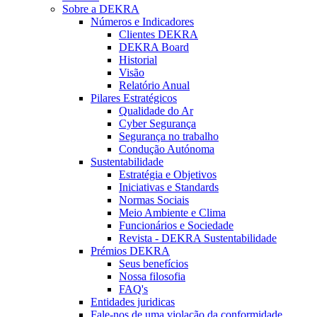
Sobre a DEKRA
Números e Indicadores
Clientes DEKRA
DEKRA Board
Historial
Visão
Relatório Anual
Pilares Estratégicos
Qualidade do Ar
Cyber Segurança
Segurança no trabalho
Condução Autónoma
Sustentabilidade
Estratégia e Objetivos
Iniciativas e Standards
Normas Sociais
Meio Ambiente e Clima
Funcionários e Sociedade
Revista - DEKRA Sustentabilidade
Prémios DEKRA
Seus benefícios
Nossa filosofia
FAQ's
Entidades juridicas
Fale-nos de uma violação da conformidade