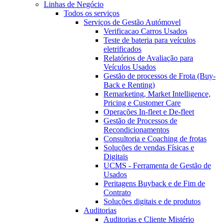
Linhas de Negócio
Todos os serviços
Serviços de Gestão Autómovel
Verificacao Carros Usados
Teste de bateria para veículos
eletrificados
Relatórios de Avaliação para
Veículos Usados
Gestão de processos de Frota (Buy-
Back e Renting)
Remarketing, Market Intelligence,
Pricing e Customer Care
Operações In-fleet e De-fleet
Gestão de Processos de
Recondicionamentos
Consultoria e Coaching de frotas
Soluções de vendas Físicas e
Digitais
UCMS - Ferramenta de Gestão de
Usados
Peritagens Buyback e de Fim de
Contrato
Soluções digitais e de produtos
Auditorias
Auditorias e Cliente Mistério