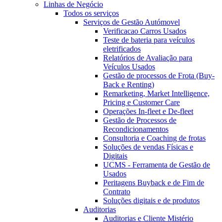
Linhas de Negócio
Todos os serviços
Serviços de Gestão Autómovel
Verificacao Carros Usados
Teste de bateria para veículos
eletrificados
Relatórios de Avaliação para
Veículos Usados
Gestão de processos de Frota (Buy-
Back e Renting)
Remarketing, Market Intelligence,
Pricing e Customer Care
Operações In-fleet e De-fleet
Gestão de Processos de
Recondicionamentos
Consultoria e Coaching de frotas
Soluções de vendas Físicas e
Digitais
UCMS - Ferramenta de Gestão de
Usados
Peritagens Buyback e de Fim de
Contrato
Soluções digitais e de produtos
Auditorias
Auditorias e Cliente Mistério