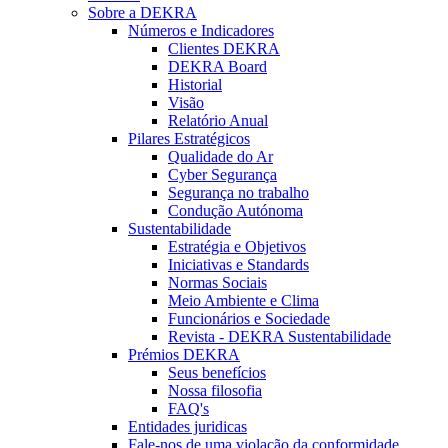
Sobre a DEKRA
Números e Indicadores
Clientes DEKRA
DEKRA Board
Historial
Visão
Relatório Anual
Pilares Estratégicos
Qualidade do Ar
Cyber Segurança
Segurança no trabalho
Condução Autónoma
Sustentabilidade
Estratégia e Objetivos
Iniciativas e Standards
Normas Sociais
Meio Ambiente e Clima
Funcionários e Sociedade
Revista - DEKRA Sustentabilidade
Prémios DEKRA
Seus benefícios
Nossa filosofia
FAQ's
Entidades juridicas
Fale-nos de uma violação da conformidade