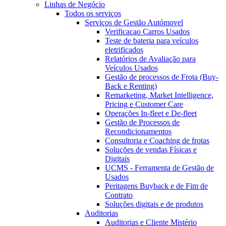
Linhas de Negócio
Todos os serviços
Serviços de Gestão Autómovel
Verificacao Carros Usados
Teste de bateria para veículos
eletrificados
Relatórios de Avaliação para
Veículos Usados
Gestão de processos de Frota (Buy-
Back e Renting)
Remarketing, Market Intelligence,
Pricing e Customer Care
Operações In-fleet e De-fleet
Gestão de Processos de
Recondicionamentos
Consultoria e Coaching de frotas
Soluções de vendas Físicas e
Digitais
UCMS - Ferramenta de Gestão de
Usados
Peritagens Buyback e de Fim de
Contrato
Soluções digitais e de produtos
Auditorias
Auditorias e Cliente Mistério