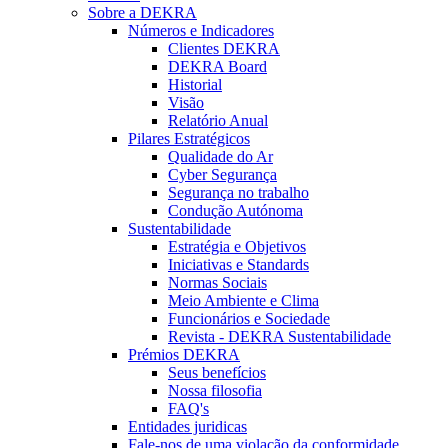
Sobre a DEKRA
Números e Indicadores
Clientes DEKRA
DEKRA Board
Historial
Visão
Relatório Anual
Pilares Estratégicos
Qualidade do Ar
Cyber Segurança
Segurança no trabalho
Condução Autónoma
Sustentabilidade
Estratégia e Objetivos
Iniciativas e Standards
Normas Sociais
Meio Ambiente e Clima
Funcionários e Sociedade
Revista - DEKRA Sustentabilidade
Prémios DEKRA
Seus benefícios
Nossa filosofia
FAQ's
Entidades juridicas
Fale-nos de uma violação da conformidade