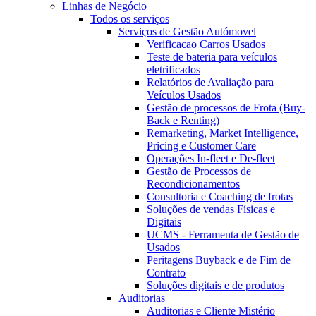
Linhas de Negócio
Todos os serviços
Serviços de Gestão Autómovel
Verificacao Carros Usados
Teste de bateria para veículos
eletrificados
Relatórios de Avaliação para
Veículos Usados
Gestão de processos de Frota (Buy-
Back e Renting)
Remarketing, Market Intelligence,
Pricing e Customer Care
Operações In-fleet e De-fleet
Gestão de Processos de
Recondicionamentos
Consultoria e Coaching de frotas
Soluções de vendas Físicas e
Digitais
UCMS - Ferramenta de Gestão de
Usados
Peritagens Buyback e de Fim de
Contrato
Soluções digitais e de produtos
Auditorias
Auditorias e Cliente Mistério