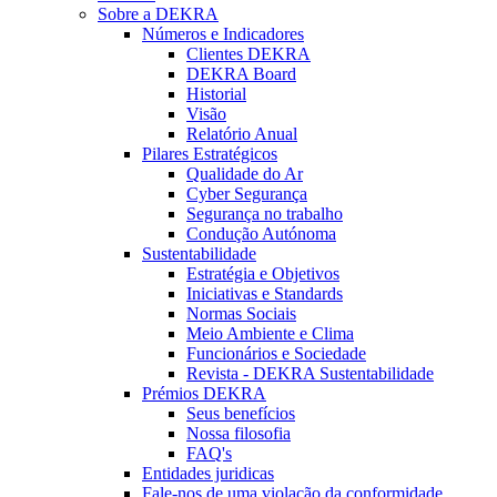
Sobre a DEKRA
Números e Indicadores
Clientes DEKRA
DEKRA Board
Historial
Visão
Relatório Anual
Pilares Estratégicos
Qualidade do Ar
Cyber Segurança
Segurança no trabalho
Condução Autónoma
Sustentabilidade
Estratégia e Objetivos
Iniciativas e Standards
Normas Sociais
Meio Ambiente e Clima
Funcionários e Sociedade
Revista - DEKRA Sustentabilidade
Prémios DEKRA
Seus benefícios
Nossa filosofia
FAQ's
Entidades juridicas
Fale-nos de uma violação da conformidade