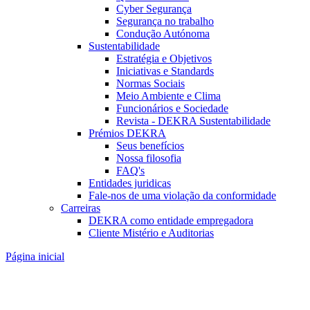
Cyber Segurança
Segurança no trabalho
Condução Autónoma
Sustentabilidade
Estratégia e Objetivos
Iniciativas e Standards
Normas Sociais
Meio Ambiente e Clima
Funcionários e Sociedade
Revista - DEKRA Sustentabilidade
Prémios DEKRA
Seus benefícios
Nossa filosofia
FAQ's
Entidades juridicas
Fale-nos de uma violação da conformidade
Carreiras
DEKRA como entidade empregadora
Cliente Mistério e Auditorias
Página inicial