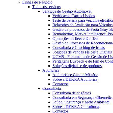
Linhas de Negócio
Todos os serviços
Serviços de Gestão Autómovel
Verificacao Carros Usados
Teste de bateria para veículos eletrifi
Relatórios de Avaliação para Veículo
Gestão de processos de Frota (Buy-B
Remarketing, Market Intelligence, Pr
Operações In-fleet e De-fleet
Gestão de Processos de Recondicion
Consultoria e Coaching de frotas
Soluções de vendas Físicas e Digitais
UCMS - Ferramenta de Gestão de Us
Peritagens Buyback e de Fim de Cont
Soluções digitais e de produtos
Auditorias
Auditorias e Cliente Mistério
Sobre a DEKRA Auditorias
Contactos
Consultoria
Consultoria de negócios
Consultoria em Segurança Cibernética
Saúde, Segurança e Meio Ambiente
Sobre a DEKRA Consultoria
Contactos