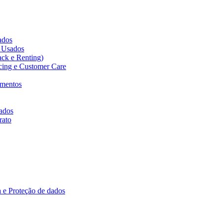
cados
s Usados
ack e Renting)
icing e Customer Care
amentos
ados
rato
 e Proteção de dados