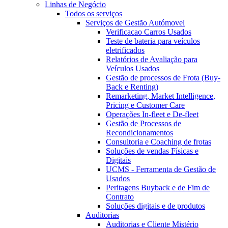
Linhas de Negócio
Todos os serviços
Serviços de Gestão Autómovel
Verificacao Carros Usados
Teste de bateria para veículos
eletrificados
Relatórios de Avaliação para
Veículos Usados
Gestão de processos de Frota (Buy-
Back e Renting)
Remarketing, Market Intelligence,
Pricing e Customer Care
Operações In-fleet e De-fleet
Gestão de Processos de
Recondicionamentos
Consultoria e Coaching de frotas
Soluções de vendas Físicas e
Digitais
UCMS - Ferramenta de Gestão de
Usados
Peritagens Buyback e de Fim de
Contrato
Soluções digitais e de produtos
Auditorias
Auditorias e Cliente Mistério