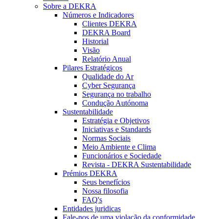
Sobre a DEKRA
Números e Indicadores
Clientes DEKRA
DEKRA Board
Historial
Visão
Relatório Anual
Pilares Estratégicos
Qualidade do Ar
Cyber Segurança
Segurança no trabalho
Condução Autónoma
Sustentabilidade
Estratégia e Objetivos
Iniciativas e Standards
Normas Sociais
Meio Ambiente e Clima
Funcionários e Sociedade
Revista - DEKRA Sustentabilidade
Prémios DEKRA
Seus benefícios
Nossa filosofia
FAQ's
Entidades juridicas
Fale-nos de uma violação da conformidade