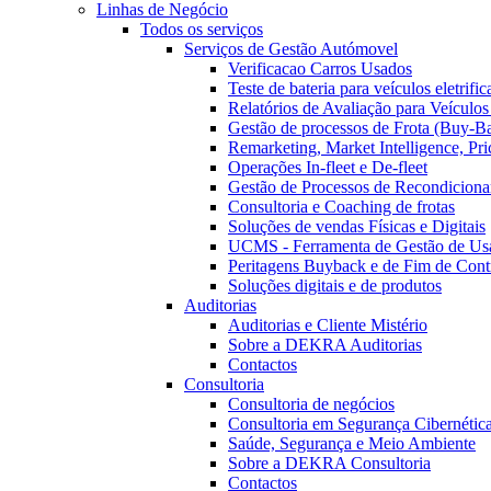
Linhas de Negócio
Todos os serviços
Serviços de Gestão Autómovel
Verificacao Carros Usados
Teste de bateria para veículos eletrifi
Relatórios de Avaliação para Veículo
Gestão de processos de Frota (Buy-B
Remarketing, Market Intelligence, Pr
Operações In-fleet e De-fleet
Gestão de Processos de Recondicion
Consultoria e Coaching de frotas
Soluções de vendas Físicas e Digitais
UCMS - Ferramenta de Gestão de Us
Peritagens Buyback e de Fim de Cont
Soluções digitais e de produtos
Auditorias
Auditorias e Cliente Mistério
Sobre a DEKRA Auditorias
Contactos
Consultoria
Consultoria de negócios
Consultoria em Segurança Cibernética
Saúde, Segurança e Meio Ambiente
Sobre a DEKRA Consultoria
Contactos