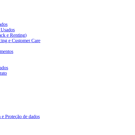
cados
s Usados
ack e Renting)
icing e Customer Care
amentos
ados
rato
 e Proteção de dados