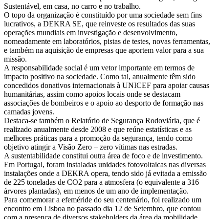
Sustentável, em casa, no carro e no trabalho.
O topo da organização é constituído por uma sociedade sem fins
lucrativos, a DEKRA SE, que reinveste os resultados das suas
operações mundiais em investigação e desenvolvimento,
nomeadamente em laboratórios, pistas de testes, novas ferramentas,
e também na aquisição de empresas que aportem valor para a sua
missão.
A responsabilidade social é um vetor importante em termos de
impacto positivo na sociedade. Como tal, anualmente têm sido
concedidos donativos internacionais à UNICEF para apoiar causas
humanitárias, assim como apoios locais onde se destacam
associações de bombeiros e o apoio ao desporto de formação nas
camadas jovens.
Destaca-se também o Relatório de Segurança Rodoviária, que é
realizado anualmente desde 2008 e que reúne estatísticas e as
melhores práticas para a promoção da segurança, tendo como
objetivo atingir a Visão Zero – zero vítimas nas estradas.
A sustentabilidade constitui outra área de foco e de investimento.
Em Portugal, foram instaladas unidades fotovoltaicas nas diversas
instalações onde a DEKRA opera, tendo sido já evitada a emissão
de 225 toneladas de CO2 para a atmosfera (o equivalente a 316
árvores plantadas), em menos de um ano de implementação.
Para comemorar a efeméride do seu centenário, foi realizado um
encontro em Lisboa no passado dia 12 de Setembro, que contou
com a presença de diversos stakeholders da área da mobilidade,