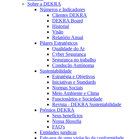
Sobre a DEKRA
Números e Indicadores
Clientes DEKRA
DEKRA Board
Historial
Visão
Relatório Anual
Pilares Estratégicos
Qualidade do Ar
Cyber Segurança
Segurança no trabalho
Condução Autónoma
Sustentabilidade
Estratégia e Objetivos
Iniciativas e Standards
Normas Sociais
Meio Ambiente e Clima
Funcionários e Sociedade
Revista - DEKRA Sustentabilidade
Prémios DEKRA
Seus benefícios
Nossa filosofia
FAQ's
Entidades juridicas
Fale-nos de uma violação da conformidade