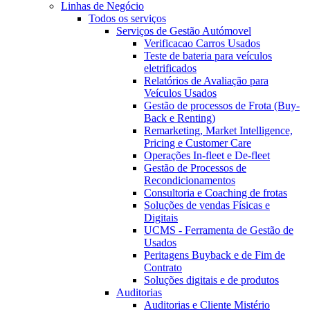
Linhas de Negócio
Todos os serviços
Serviços de Gestão Autómovel
Verificacao Carros Usados
Teste de bateria para veículos
eletrificados
Relatórios de Avaliação para
Veículos Usados
Gestão de processos de Frota (Buy-
Back e Renting)
Remarketing, Market Intelligence,
Pricing e Customer Care
Operações In-fleet e De-fleet
Gestão de Processos de
Recondicionamentos
Consultoria e Coaching de frotas
Soluções de vendas Físicas e
Digitais
UCMS - Ferramenta de Gestão de
Usados
Peritagens Buyback e de Fim de
Contrato
Soluções digitais e de produtos
Auditorias
Auditorias e Cliente Mistério